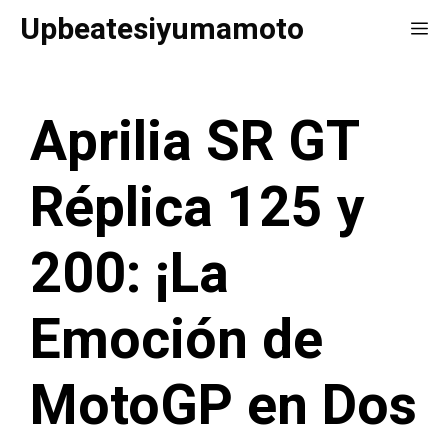
Saltar
Upbeatesiyumamoto
Me
al
contenido
Aprilia SR GT
Réplica 125 y
200: ¡La
Emoción de
MotoGP en Dos