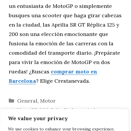
un entusiasta de MotoGP o simplemente
busques una scooter que haga girar cabezas
en la ciudad, las Aprilia SR GT Réplica 125 y
200 son una elección emocionante que
fusiona la emoción de las carreras con la
comodidad del transporte diario. ¡Prepárate
para vivir la emoción de MotoGP en dos
ruedas! ¿Buscas
comprar moto en
Barcelona
? Elige Crestanevada.
Categorías
General
,
Motor
Voge RR 666 S: La Endemoniada
We value your privacy
Tetracilíndrica con Más de 100 CV
Honda CB1000 Neo-Retro: Un Clásico
We use cookies to enhance your browsing experience,