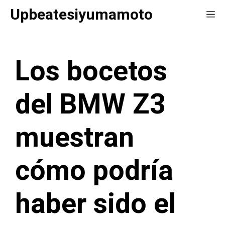
Saltar
Upbeatesiyumamoto
Me
al
contenido
Los bocetos
del BMW Z3
muestran
cómo podría
haber sido el