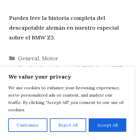
Puedes leer la historia completa del
descapotable alemán en nuestro especial
sobre el BMW Z3.
Categorías
General
,
Motor
Prueba Casco Integral MT Helmets KRE+:
We value your privacy
¡De Carreras!
Un fabricante se deshace de miles de VE
We use cookies to enhance your browsing experience,
serve personalized ads or content, and analyze our
para embolsarse la subvención
traffic. By clicking "Accept All", you consent to our use of
cookies.
Customize
Reject All
Accept All
AVISO LEGAL, POLITICA DE PRIVACIDAD, COOKIES