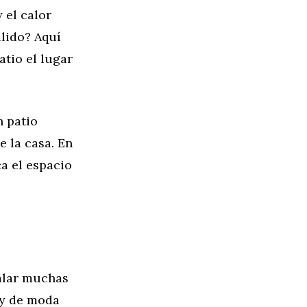
y el calor
álido? Aquí
atio el lugar
n patio
e la casa. En
a el espacio
talar muchas
uy de moda