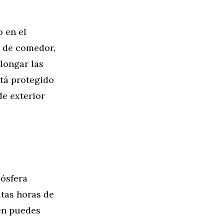
o en el
sa de comedor,
olongar las
stá protegido
de exterior
mósfera
tas horas de
ién puedes