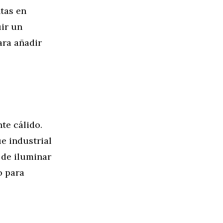
tas en
ir un
ara añadir
te cálido.
e industrial
 de iluminar
o para