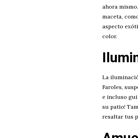
ahora mismo.
maceta, como
aspecto exóti
color.
Ilumi
La iluminaci
Faroles, susp
e incluso gui
su patio! Ta
resaltar tus 