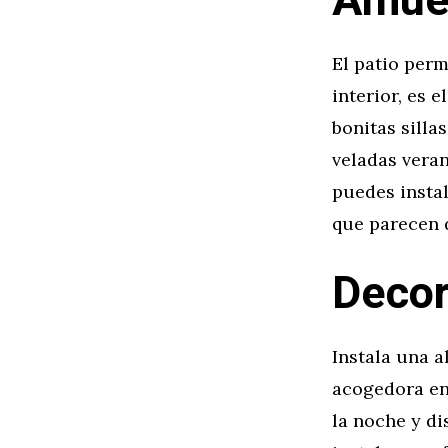
Amueb
El patio perm
interior, es 
bonitas silla
veladas veran
puedes instal
que parecen d
Decor
Instala una a
acogedora en
la noche y di