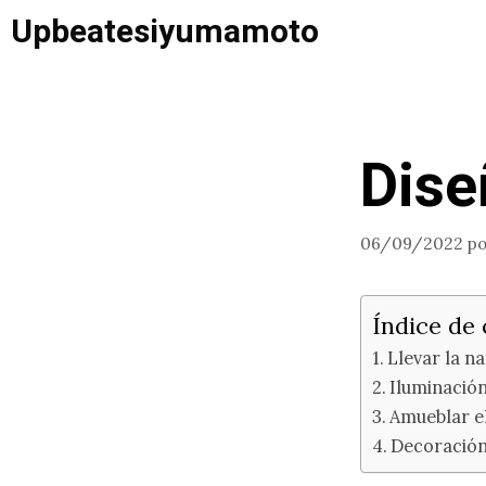
Saltar
Upbeatesiyumamoto
al
contenido
Dise
06/09/2022
p
Índice de
Llevar la na
Iluminación
Amueblar el
Decoración