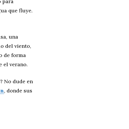
o para
gua que fluye.
sa, una
o del viento,
to de forma
 el verano.
o? No dude en
ón
, donde sus