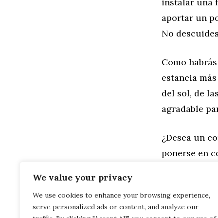
instalar una 
aportar un po
No descuides
Como habrás 
estancia más 
del sol, de l
agradable par
¿Desea un co
ponerse en c
diseñadores e
We value your privacy
We use cookies to enhance your browsing experience,
Categorías
Hogar
serve personalized ads or content, and analyze our
Consejos int
Prueba en pi